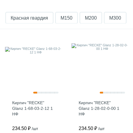
Красная гвардия
М150
М200
М300
Recke Brickerei
Серый
Строма
mattone
ModFormat
Muhr
Абрикосовый
Бавария
Баварская кладка бордо
Белый
Керма
Коричневый
М175
Милан
Полнотелый
Кирпич "RECKE"
Кирпич "RECKE"
Glanz 1-68-03-2-12 1
Glanz 1-28-02-0-00 1
НФ
НФ
234.50 ₽
234.50 ₽
/шт
/шт