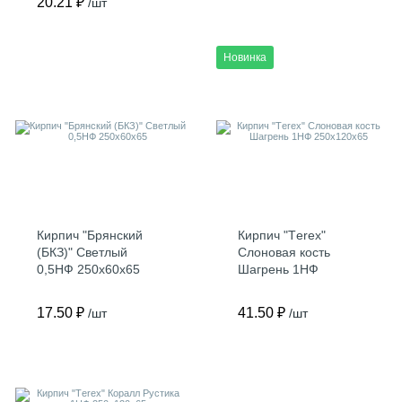
20.21 ₽
/шт
Новинка
Кирпич "Брянский
Кирпич "Тerex"
(БКЗ)" Светлый
Слоновая кость
0,5НФ 250х60х65
Шагрень 1НФ
250х120х65
17.50 ₽
41.50 ₽
/шт
/шт