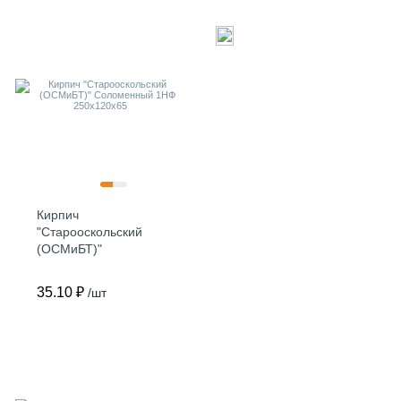
Кирпич
"Старооскольский
(ОСМиБТ)"
Соломенный 1НФ
250х120х65
35.10 ₽
/шт