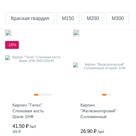
Красная гвардия
М150
М200
М300
Recke Brickerei
Серый
Строма
-15%
mattone
ModFormat
Muhr
Абрикосовый
Бавария
Баварская кладка бордо
Белый
Керма
Коричневый
М175
Милан
Полнотелый
Кирпич "Тerex"
Кирпич
Слоновая кость
"Железногорский"
Шале 1НФ
Соломенный
250х120х65
«Скала» 1НФ
41.50 ₽
/шт
26.90 ₽
49 ₽
/шт