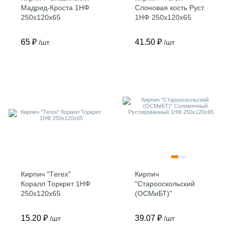
Мадрид-Кроста 1НФ
Слоновая кость Руст
250х120х65
1НФ 250х120х65
65 ₽
41.50 ₽
/шт
/шт
Кирпич "Тerex"
Кирпич
Коралл Торкрет 1НФ
"Старооскольский
250х120х65
(ОСМиБТ)"
Соломенный
Рустированный 1НФ
15.20 ₽
39.07 ₽
/шт
/шт
250х120х65