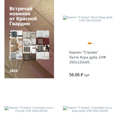
Кирпич "Строма"
Латте Кора дуба 1НФ
250х120х65
56.66 ₽
/шт