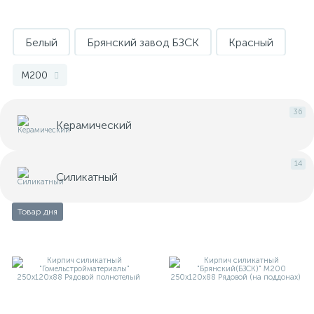
Белый
Брянский завод БЗСК
Красный
М125
М150
М200
Полнотелый
М200
Пустотелый
36
Керамический
14
Силикатный
Товар дня