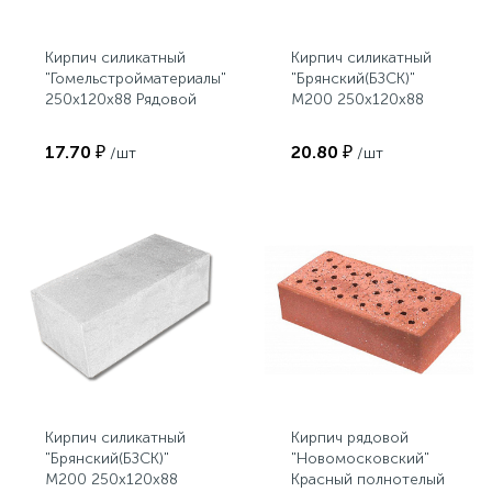
Кирпич силикатный
Кирпич силикатный
"Гомельстройматериалы"
"Брянский(БЗСК)"
250х120х88 Рядовой
М200 250х120х88
полнотелый
Рядовой (на
поддонах)
17.70 ₽
20.80 ₽
/шт
/шт
Кирпич силикатный
Кирпич рядовой
"Брянский(БЗСК)"
"Новомосковский"
М200 250х120х88
Красный полнотелый