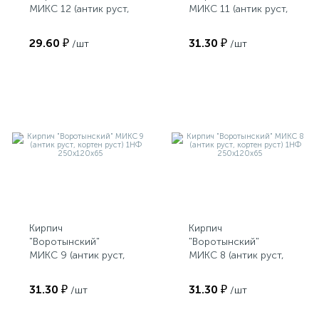
МИКС 12 (антик руст,
МИКС 11 (антик руст,
кортен руст, гляссе
кортен руст,
руст) 1НФ
терракотовый/
29.60 ₽
31.30 ₽
/шт
/шт
250х120х65
коричневый руст)
1НФ 250х120х65
Кирпич
Кирпич
"Воротынский"
"Воротынский"
МИКС 9 (антик руст,
МИКС 8 (антик руст,
кортен руст) 1НФ
кортен руст) 1НФ
250х120х65
250х120х65
31.30 ₽
31.30 ₽
/шт
/шт