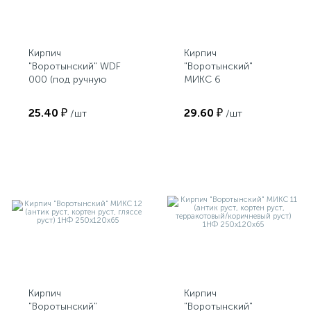
Кирпич
Кирпич
"Воротынский" WDF
"Воротынский"
000 (под ручную
МИКС 6
формовку) 1НФ
(терракотовый/
250х120х65
коричневый руст,
25.40 ₽
29.60 ₽
/шт
/шт
кортен руст, гляссе
руст) 1НФ
250х120х65
Кирпич
Кирпич
"Воротынский"
"Воротынский"