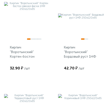
Кирпич
Кирпич
"Воротынский"
"Воротынский"
Кортен бостон
Бордовый руст 1НФ
рваная фаска 1НФ
250х120х65
250х120х65
32.90 ₽
42.70 ₽
/шт
/шт