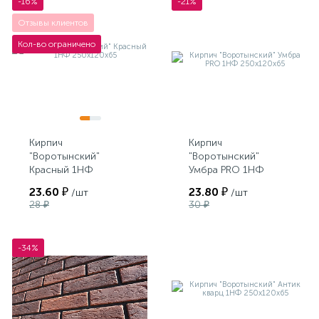
-16%
-21%
Отзывы клиентов
Кол-во ограничено
Кирпич
Кирпич
"Воротынский"
"Воротынский"
Красный 1НФ
Умбра PRO 1НФ
250х120х65
250х120х65
23.60 ₽
23.80 ₽
/шт
/шт
28 ₽
30 ₽
-34%