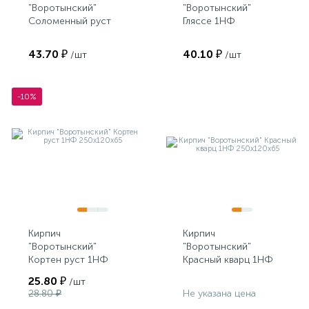
"Воротынский"
"Воротынский"
Соломенный руст
Гляссе 1НФ
1НФ 250х120х65
250х120х65
43.70 ₽
40.10 ₽
/шт
/шт
-10%
Кирпич
Кирпич
"Воротынский"
"Воротынский"
Кортен руст 1НФ
Красный кварц 1НФ
250х120х65
250х120х65
25.80 ₽
/шт
28.80 ₽
Не указана цена