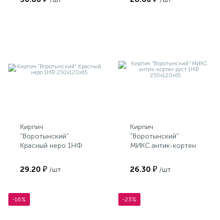
Кирпич
Кирпич
"Воротынский"
"Воротынский"
Красный неро 1НФ
МИКС антик-кортен
250х120х65
руст 1НФ
250х120х65
29.20 ₽
26.30 ₽
/шт
/шт
-16%
-23%